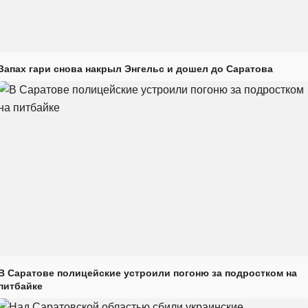
Запах гари снова накрыл Энгельс и дошел до Саратова
В Саратове полицейские устроили погоню за подростком на
питбайке