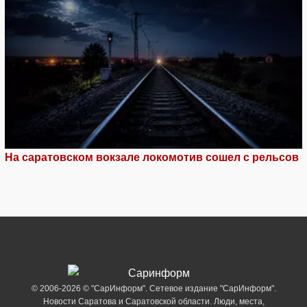
На саратовском вокзале локомотив сошел с рельсов
© 2006-2026 © "СарИнформ". Сетевое издание "СарИнформ".
Новости Саратова и Саратовской области. Люди, места,