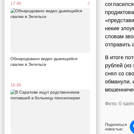
17:40
согласился
продиктова
«представи
некие злоу
словам зво
отправить 
В итоге по
Обнародовано видео дымящейся
свалки в Энгельсе
рублей (из
снял со св
обманули, 
16:45
мошенниче
Фото: © sarin
Поделиться
новостью: