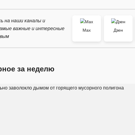
ь на наши каналы и
самые важные и интересные
Max
Дзен
рвым
рное за неделю