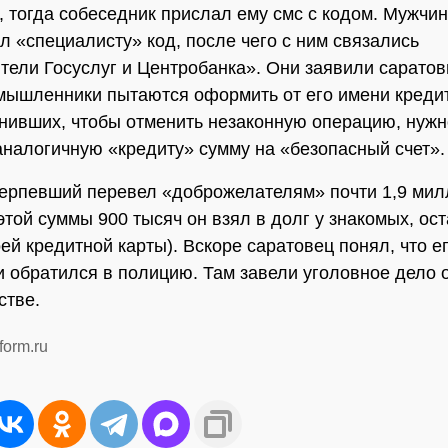
, тогда собеседник прислал ему смс с кодом. Мужчи
л «специалисту» код, после чего с ним связались
тели Госуслуг и Центробанка». Они заявили саратовц
мышленники пытаются оформить от его имени кредит
нивших, чтобы отменить незаконную операцию, нужн
аналогичную «кредиту» сумму на «безопасный счет».
терпевший перевел «доброжелателям» почти 1,9 ми
 этой суммы 900 тысяч он взял в долг у знакомых, ос
оей кредитной карты). Вскоре саратовец понял, что е
и обратился в полицию. Там завели уголовное дело 
стве.
form.ru