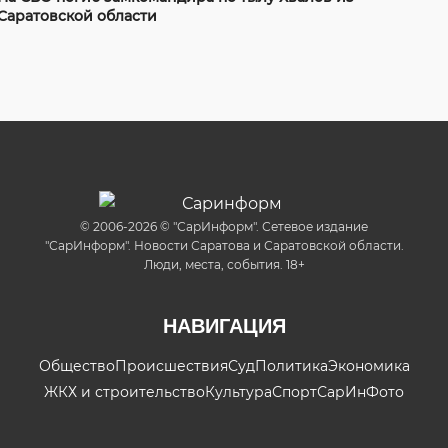
Саратовской области
© 2006-2026 © "СарИнформ". Сетевое издание
"СарИнформ". Новости Саратова и Саратовской области.
Люди, места, события. 18+
НАВИГАЦИЯ
Общество
Происшествия
Суд
Политика
Экономика
ЖКХ и строительство
Культура
Спорт
СарИнФото