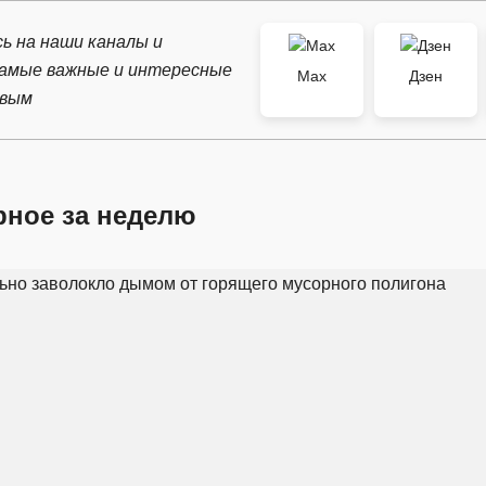
ь на наши каналы и
самые важные и интересные
Max
Дзен
рвым
рное за неделю