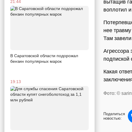
вытащив га
21:44
воплотил и
Потерпевше
нее травму
Там завели 
Агрессора 
В Саратовской области подорожал
подпиской 
бензин популярных марок
Какая отве
заключения
19:13
Фото: © sarin
Поделиться
новостью: