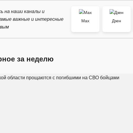
ь на наши каналы и
самые важные и интересные
Max
Дзен
рвым
рное за неделю