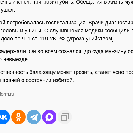
ечный ключ, пригрозил убить. Обещания в жизнь му
 ушел.
й потребовалась госпитализация. Врачи диагности
 головы и ушибы. О случившемся медики сообщили 
дело по ч. 1 ст. 119 УК РФ (угроза убийством).
задержали. Он во всем сознался. До суда мужчину о
о невыезде.
тственность балаковцу может грозить, станет ясно по
 врачей о состоянии избитой.
form.ru