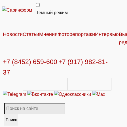
Темный режим
Новости
Статьи
Мнения
Фоторепортажи
Интервью
Вы
ре
+7 (8452) 659-600
+7 (917) 982-81-
37
Поиск