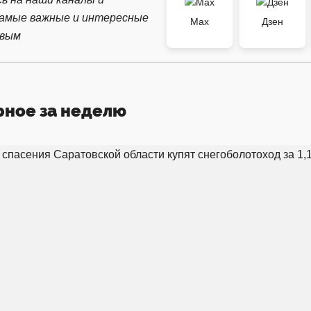
самые важные и интересные
Max
Дзен
рвым
рное за неделю