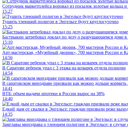
Сотрудник маркетплейса воровал из посылок золотые кольца и 
15:27
Тушить тлеющий полигон в Энгельсе будут круглосуточно
15:25
Бастрыкин затребовал доклад по делу о разрушающемся доме в
15:10
Арт-мастерская, «Музейный дворик», 700 мастеров России и Ка
14:56
В Саратове ребенок упал с 3 этажа на козырек отдела полиции
14:54
В саратовском минздраве призвали как можно дольше кормить
14:41
ВТБ: объем выдачи ипотеки в России вырос на 38%
14:40
Едкий дым от свалки в Энгельсе: граждан призвали реже выхо
14:35
Замглавы минздрава о тлеющем полигоне в Энгельсе: в случае