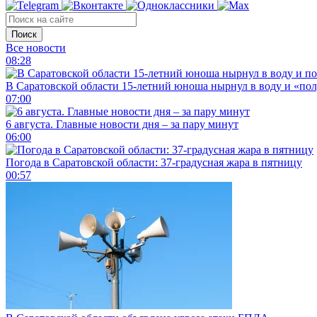
Поиск
Все новости
08:28
В Саратовской области 15-летний юноша нырнул в воду и «по
07:00
6 августа. Главные новости дня – за пару минут
06:00
Погода в Саратовской области: 37-градусная жара в пятницу
00:57