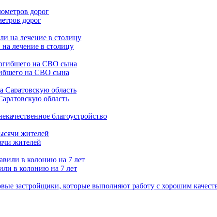
метров дорог
 на лечение в столицу
гибшего на СВО сына
Саратовскую область
 некачественное благоустройство
сячи жителей
или в колонию на 7 лет
вые застройщики, которые выполняют работу с хорошим качест