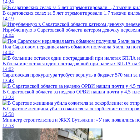
14:24
В саратовских селах за 5 лет отремонтировали 1,7 тысячи кило
14:19
Изрубленную в Саратовской области катером девочку перевели
14:04
Под Саратовом нерадивая мать обманом получила 5 млн за по
14:02
В больнице остался один пострадавший при налетах БПЛА на 
14:02
Саратовская прокуратура требует вернуть в бюджет 570 млн за
13:43
В Саратовской области за неделю ОРВИ нашли почти у 4,5 ты
13:23
В Саратове женщина убила сожителя за оскорбление: ее отправ
12:58
Министр строительства и ЖКХ Бутылкин: «У нас появились но
12:53