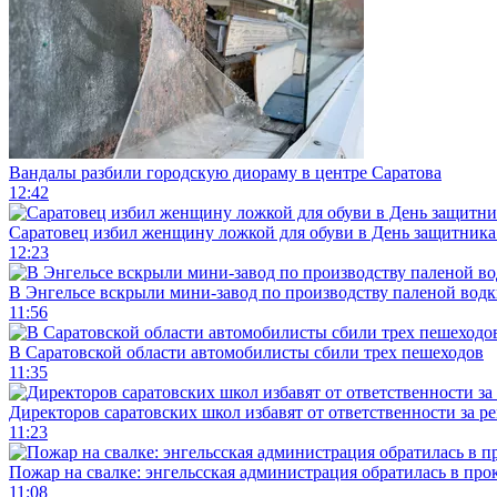
Вандалы разбили городскую диораму в центре Саратова
12:42
Саратовец избил женщину ложкой для обуви в День защитника
12:23
В Энгельсе вскрыли мини-завод по производству паленой водк
11:56
В Саратовской области автомобилисты сбили трех пешеходов
11:35
Директоров саратовских школ избавят от ответственности за р
11:23
Пожар на свалке: энгельсская администрация обратилась в про
11:08