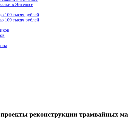
валки в Энгельсе
до 109 тысяч рублей
ков
гона
а проекты реконструкции трамвайных ма