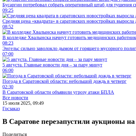
Бусаргин потребовал собрать оперативный штаб для тушения с
09:25
Средняя цена «квадрата» в саратовских новостройках выросла 
08:52
В колледже Хвалынска начнут готовить медицинских работни
08:23
Энгельс сильно заволокло дымом от горящего мусорного поли
07:00
5 августа. Главные новости дня – за пару минут
06:00
Погода в Саратовской области: небольшой дождь в четверг
02:30
В Саратовской области объявили угрозу атаки БПЛА
Все новости
15 июля 2025, 09:49
Госзаказ
В Саратове перезапустили аукционы н
Поделиться