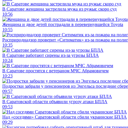
В Саратове женщина застрелила мужа из ружья: скоро суд
10:56
Женщина и двое детей пострадали в перевернувшейся Toyota
10:55
Росприроднадзор проверит «Ситиматик» из-за пожара на поли
10:35
В Саратове работают сирены из-за угрозы БПЛА
10:24
В Саратове простятся с ветераном МЧС Абрамовичем
10:23
Подростки забрали у пенсионеров из Энгельса последние сбер
09:57
В Саратовской области объявили угрозу атаки БПЛА
09:53
Над «соседями» Саратовской области сбили украинские БПЛА
09:29