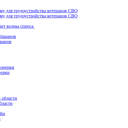
му для трудоустройства ветеранов СВО
ает волны спроса
аранов
нерки
бласти
н