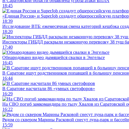
В Саратовской области объявлена угроза атаки БПЛА
18:45
«Единая Россия» и SuperJob создадут общероссийскую платфор
18:39
Исследование ВТБ: ежемесячная смена категорий кешбэка созд
18:20
Инспекторы ГИБДД раскрыли незаконную перевозку 38 туш б
17:40
Обнародовано видео дымящейся свалки в Энгельсе
16:45
В Саратове ищут родственников попавшей в больницу пенсио
16:44
В Саратове насчитали 86 «умных светофоров»
16:29
На СВО погиб замкомандира по тылу Хвалов из Саратовской о
16:22
Рядом со сквером Марины Расковой снесут луна-парк и бассей
15:59