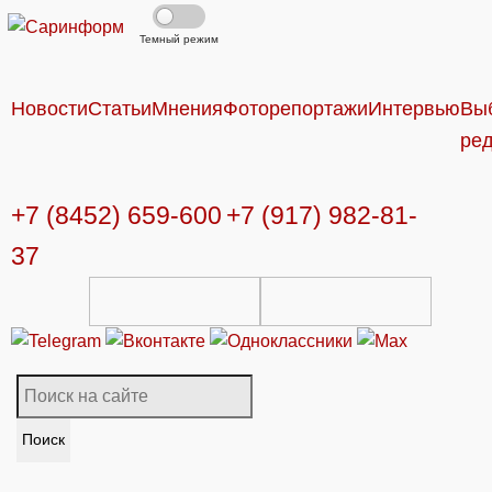
Темный режим
Новости
Статьи
Мнения
Фоторепортажи
Интервью
Вы
ре
+7 (8452) 659-600
+7 (917) 982-81-
37
Поиск