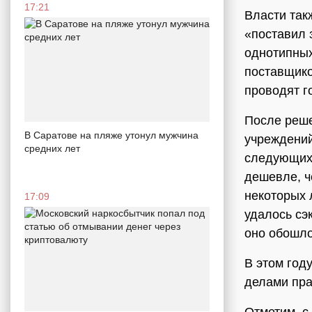
17:21
Власти так
«поставил 
однотипных
поставщико
проводят г
После реше
В Саратове на пляже утонул мужчина
учреждений
средних лет
следующих 
дешевле, ч
некоторых 
17:09
удалось сэ
оно обошло
В этом год
делами пра