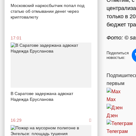
Отметим, с
Московский наркосбытчик попал под
централиза
статью об отмывании денег через
только в 2
криптовалюту
бюджет тра
Фото: © sar
17:01
Поделиться
новостью:
Подпишитесь
первым
В Саратове задержана адвокат
Max
Надежда Ерусланова
Дзен
16:29
Телеграм