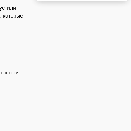
устили
, которые
 новости