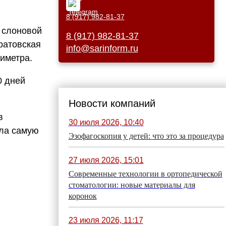
8 (917) 982-81-37
 слоновой
8 (917) 982-81-37
ратовская
info@sarinform.ru
тиметра.
0 дней
Новости компаний
в
30 июля 2026, 10:40
ла самую
Эзофагоскопия у детей: что это за процедура
27 июля 2026, 15:01
Современные технологии в ортопедической
стоматологии: новые материалы для
коронок
23 июля 2026, 11:17