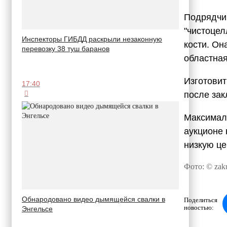
Подрядчик
"чистоцел
Инспекторы ГИБДД раскрыли незаконную
кости. Он
перевозку 38 туш баранов
областная
Изготовит
17:40
после зак
Максималь
аукционе
низкую це
Фото: © zaku
Обнародовано видео дымящейся свалки в
Поделиться
новостью:
Энгельсе