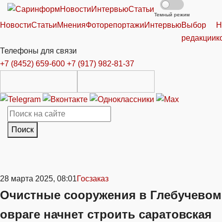
Новости
Интервью
Статьи
Темный режим
Новости
Статьи
Мнения
Фоторепортажи
Интервью
Выбор
Н
редакции
к
Телефоны для связи
+7 (8452) 659-600
+7 (917) 982-81-37
Поиск
28 марта 2025, 08:01
Госзаказ
Очистные сооружения в Глебучевом
овраге начнет строить саратовская