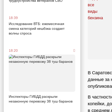
трудоустройства ветеранов СВО
18:39
Исследование ВТБ: ежемесячная
смена категорий кешбэка создает
волны спроса
18:20
В Саратовс
данные за н
опубликова
В частност
Инспекторы ГИБДД раскрыли
незаконную перевозку 38 туш баранов
копейки, д
в среднем 