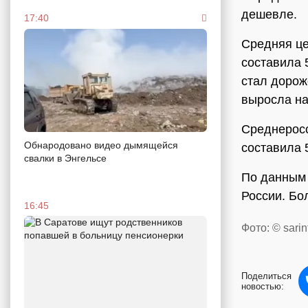
дешевле.
17:40
Средняя це
составила 
стал дороже
выросла на 
Среднеросс
Обнародовано видео дымящейся
составила 
свалки в Энгельсе
По данным 
России. Бо
16:45
Фото: © sarin
Поделиться
новостью: