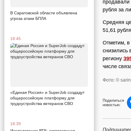
продавали з
рубля за ли
В Саратовской области объявлена
угроза атаки БПЛА
Средняя це
51,61 рубля
18:45
Отметим, в
снизились 
региону
39
числе связ
Фото: © sarin
«Единая Россия» и SuperJob создадут
общероссийскую платформу для
Поделиться
трудоустройства ветеранов СВО
новостью:
18:39
Подпишитес
Исследование ВТБ: ежемесячная