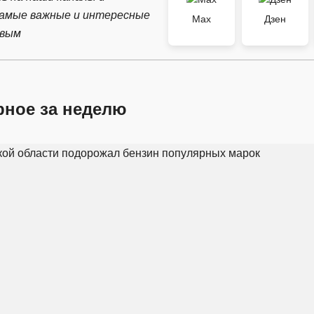
самые важные и интересные
Max
Дзен
рвым
рное за неделю