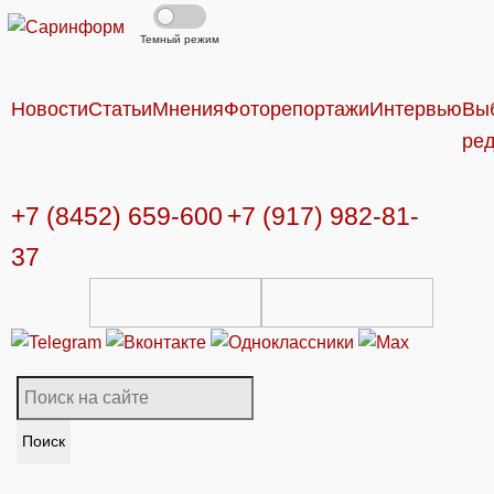
Темный режим
Новости
Статьи
Мнения
Фоторепортажи
Интервью
Вы
ре
+7 (8452) 659-600
+7 (917) 982-81-
37
Поиск