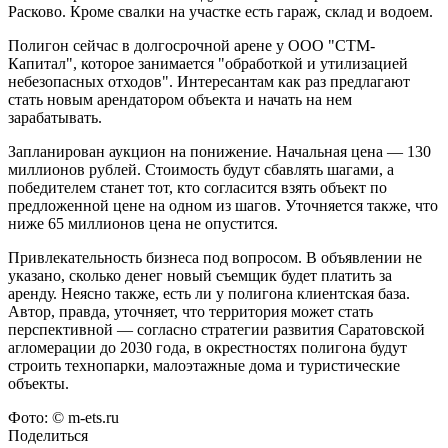
Расково. Кроме свалки на участке есть гараж, склад и водоем.
Полигон сейчас в долгосрочной арене у ООО "СТМ-
Капитал", которое занимается "обработкой и утилизацией
небезопасных отходов". Интересантам как раз предлагают
стать новым арендатором объекта и начать на нем
зарабатывать.
Запланирован аукцион на понижение. Начальная цена — 130
миллионов рублей. Стоимость будут сбавлять шагами, а
победителем станет тот, кто согласится взять объект по
предложенной цене на одном из шагов. Уточняется также, что
ниже 65 миллионов цена не опустится.
Привлекательность бизнеса под вопросом. В объявлении не
указано, сколько денег новый съемщик будет платить за
аренду. Неясно также, есть ли у полигона клиентская база.
Автор, правда, уточняет, что территория может стать
перспективной — согласно стратегии развития Саратовской
агломерации до 2030 года, в окрестностях полигона будут
строить технопарки, малоэтажные дома и туристические
объекты.
Фото: © m-ets.ru
Поделиться