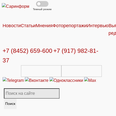
Темный режим
Новости
Статьи
Мнения
Фоторепортажи
Интервью
Вы
ре
+7 (8452) 659-600
+7 (917) 982-81-
37
Поиск