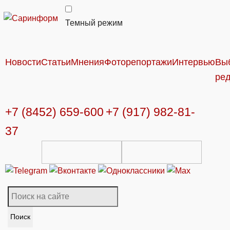
Темный режим
Новости
Статьи
Мнения
Фоторепортажи
Интервью
Вы
ре
+7 (8452) 659-600
+7 (917) 982-81-
37
Поиск