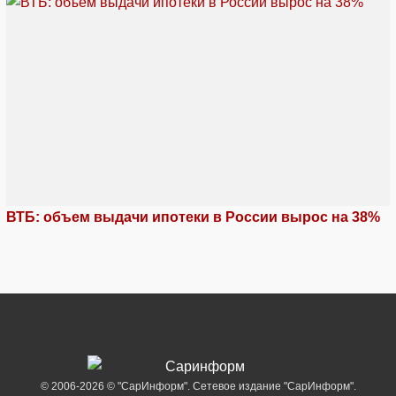
ВТБ: объем выдачи ипотеки в России вырос на 38%
© 2006-2026 © "СарИнформ". Сетевое издание "СарИнформ".