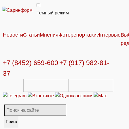
Темный режим
Новости
Статьи
Мнения
Фоторепортажи
Интервью
Вы
ре
+7 (8452) 659-600
+7 (917) 982-81-
37
Поиск