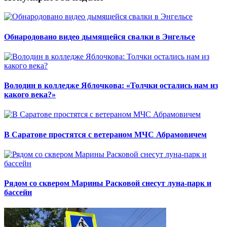
Обнародовано видео дымящейся свалки в Энгельсе
Володин в колледже Яблочкова: «Толчки остались нам из
какого века?»
В Саратове простятся с ветераном МЧС Абрамовичем
Рядом со сквером Марины Расковой снесут луна-парк и
бассейн