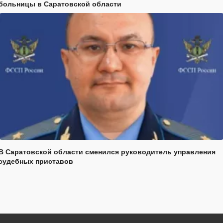
больницы в Саратовской области
В Саратовской области сменился руководитель управления
судебных приставов