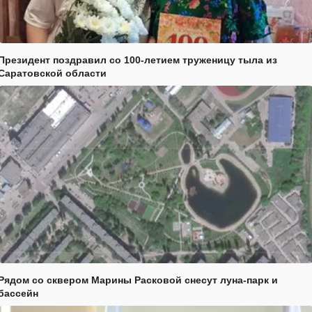
Президент поздравил со 100-летием труженицу тыла из
Саратовской области
Рядом со сквером Марины Расковой снесут луна-парк и
бассейн