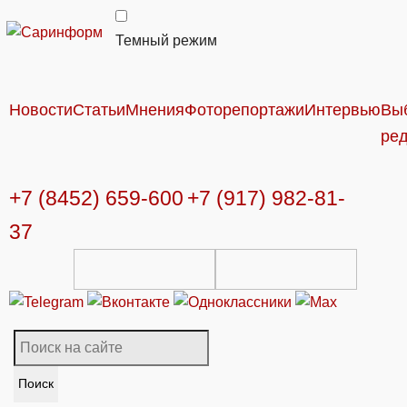
Темный режим
Новости
Статьи
Мнения
Фоторепортажи
Интервью
Вы
ре
+7 (8452) 659-600
+7 (917) 982-81-
37
Поиск