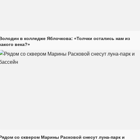
Володин в колледже Яблочкова: «Толчки остались нам из
какого века?»
Рядом со сквером Марины Расковой снесут луна-парк и