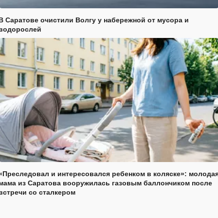
В Саратове очистили Волгу у набережной от мусора и
водорослей
«Преследовал и интересовался ребенком в коляске»: молода
мама из Саратова вооружилась газовым баллончиком после
встречи со сталкером