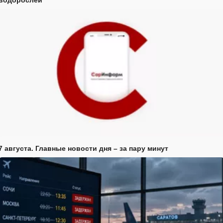
водорослей
7 августа. Главные новости дня – за пару минут