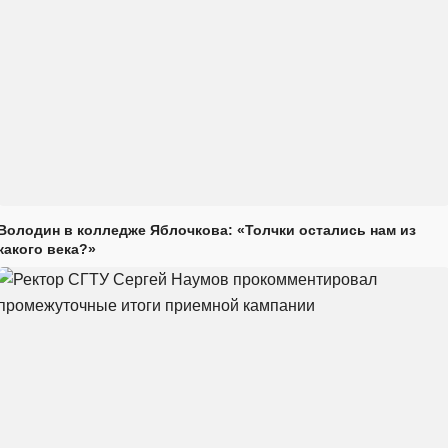
Володин в колледже Яблочкова: «Толчки остались нам из
какого века?»