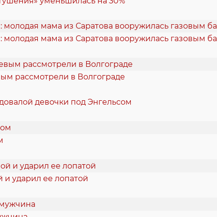
 тушения» уменьшилась на 30%
: молодая мама из Саратова вооружилась газовым б
вым рассмотрели в Волгограде
одовалой девочки под Энгельсом
м
 и ударил ее лопатой
мужчина