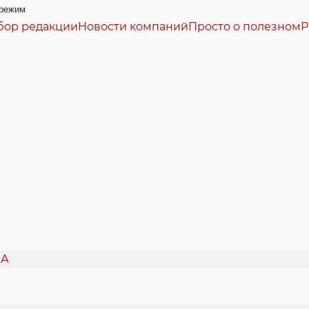
режим
бор редакции
Новости компаний
Просто о полезном
Р