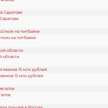
 Саратове
тком на питбайке
й области
овиков 15 млн рублей
галов