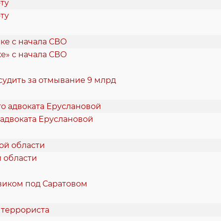
ту
е» с начала СВО
судить за отмывание 9 млрд
 адвоката Еруслановой
й области
виком под Саратовом