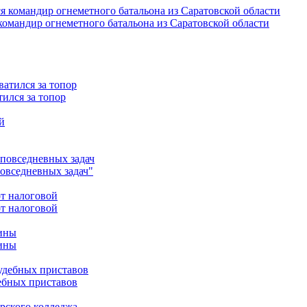
омандир огнеметного батальона из Саратовской области
ился за топор
повседневных задач"
от налоговой
чины
ебных приставов