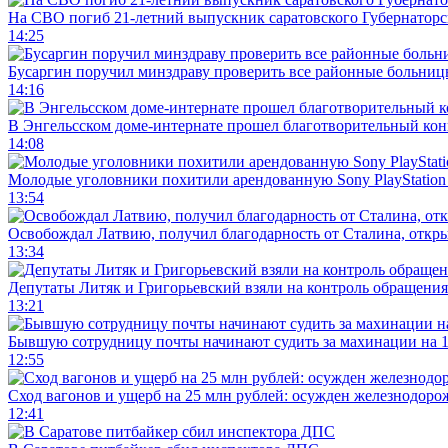
На СВО погиб 21-летний выпускник саратовского Губернаторс
14:25
Бусаргин поручил минздраву проверить все районные больниц
14:16
В Энгельсском доме-интернате прошел благотворительный ко
14:08
Молодые уголовники похитили арендованную Sony PlayStation
13:54
Освобождал Латвию, получил благодарность от Сталина, откры
13:34
Депутаты Литяк и Григорьевский взяли на контроль обращения
13:21
Бывшую сотрудницу почты начинают судить за махинации на 1
12:55
Сход вагонов и ущерб на 25 млн рублей: осужден железнодор
12:41