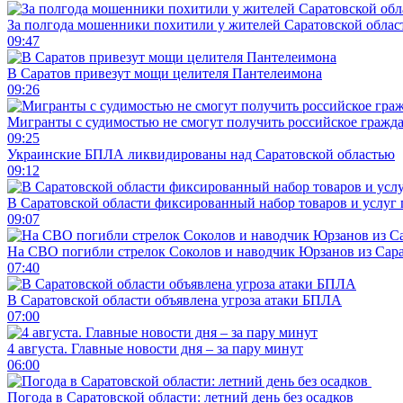
За полгода мошенники похитили у жителей Саратовской облас
09:47
В Саратов привезут мощи целителя Пантелеимона
09:26
Мигранты с судимостью не смогут получить российское гражд
09:25
Украинские БПЛА ликвидированы над Саратовской областью
09:12
В Саратовской области фиксированный набор товаров и услуг 
09:07
На СВО погибли стрелок Соколов и наводчик Юрзанов из Сара
07:40
В Саратовской области объявлена угроза атаки БПЛА
07:00
4 августа. Главные новости дня – за пару минут
06:00
Погода в Саратовской области: летний день без осадков