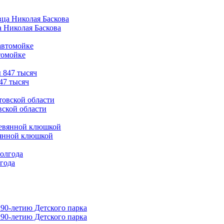
а Николая Баскова
томойке
47 тысяч
вской области
вянной клюшкой
лгода
90-летию Детского парка