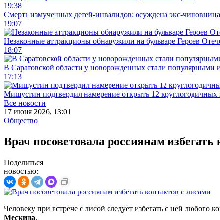
19:38
Смерть измученных детей-инвалидов: осуждена экс-чиновница,
19:07
Незаконные аттракционы обнаружили на бульваре Героев Отеч
18:07
В Саратовской области у новорожденных стали популярными 
17:13
Мишустин подтвердил намерение открыть 12 круглогодичных 
Все новости
17 июня 2026, 13:01
Общество
Врач посоветовала россиянам избегать 
Поделиться
новостью:
Человеку при встрече с лисой следует избегать с ней любого к
Мескина
.