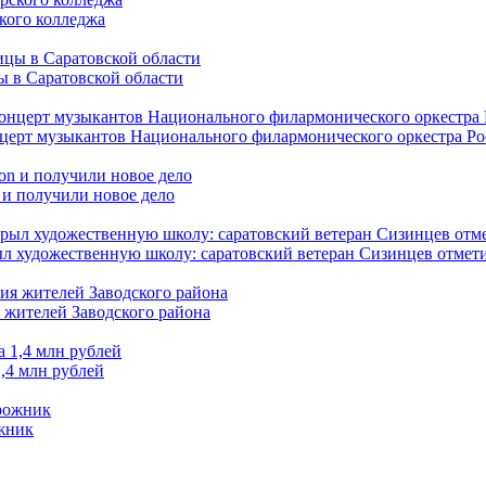
кого колледжа
ы в Саратовской области
нцерт музыкантов Национального филармонического оркестра Р
 и получили новое дело
л художественную школу: саратовский ветеран Сизинцев отмети
 жителей Заводского района
,4 млн рублей
ожник