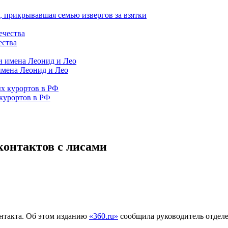
 прикрывавшая семью извергов за взятки
ества
имена Леонид и Лео
курортов в РФ
контактов с лисами
онтакта. Об этом изданию
«360.ru»
сообщила руководитель отде