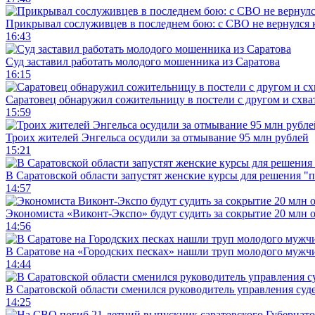
Прикрывал сослуживцев в последнем бою: с СВО не вернулся к
16:43
Суд заставил работать молодого мошенника из Саратова
16:15
Саратовец обнаружил сожительницу в постели с другом и схват
15:59
Троих жителей Энгельса осудили за отмывание 95 млн рублей
15:21
В Саратовской области запустят женские курсы для решения "
14:57
Экономиста «Виконт-Экспо» будут судить за сокрытие 20 млн 
14:56
В Саратове на «Городских песках» нашли труп молодого муж
14:44
В Саратовской области сменился руководитель управления суд
14:25