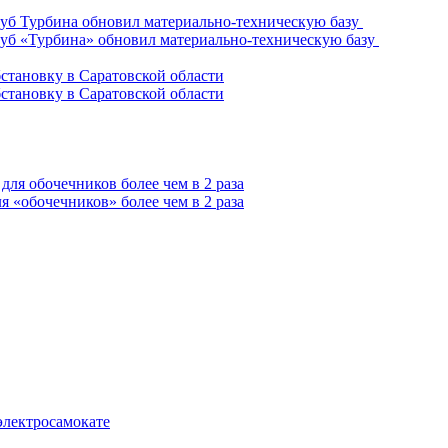
уб «Турбина» обновил материально-техническую базу
становку в Саратовской области
 «обочечников» более чем в 2 раза
электросамокате