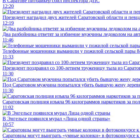
В Саратове питбайкер сбил инспектора ДПС
12:20
Президент наградил двух жителей Саратовской области и певц
12:19
Два разбойника ответят за избиение мужчины ледоколом на ав
11:46
Телефонные мошенники выманили у пожилой сельской пары 8
11:33
Президент поздравил со 100-летием труженицу тыла из Сарато
11:30
Под Саратовом мужчина попытался убить бывшую жену дере
11:30
Саратовская полиция изъяла 96 килограммов наркотиков за по
11:02
В Энгельсе появился мурал «Лица одной страны»
10:57
Саратовцы могут выиграть «умные колонки» в фотоконкурсе к 