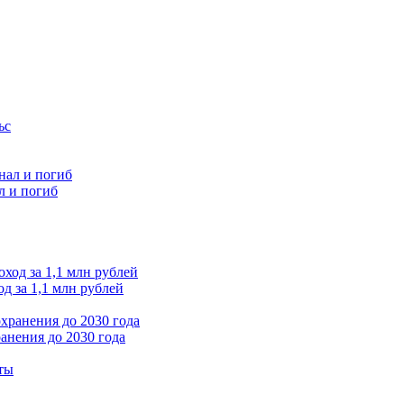
л и погиб
д за 1,1 млн рублей
анения до 2030 года