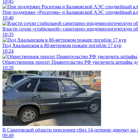
10:45
При поддержке «Росатома» и Балаковской АЭС спидвейный кл
10:40
Власти сочли «стабильной» санитарно-эпидемиологическую об
10:35
Под Хвалынском в 80-метровом пожаре погибли 17 кур
10:24
Общественник просит Правительство РФ увеличить штрафы для
10:20
В Саратовской области пенсионер сбил 14-летнюю девочку на 
09:49