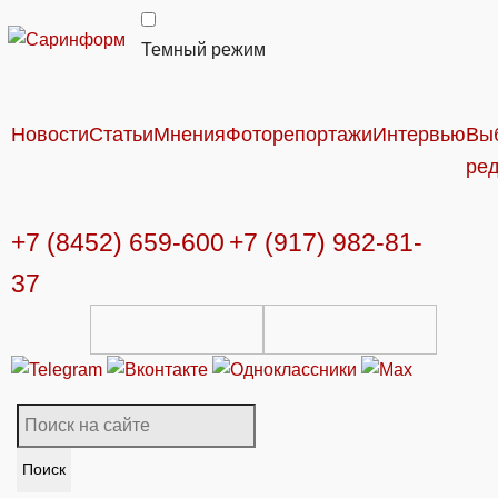
Темный режим
Новости
Статьи
Мнения
Фоторепортажи
Интервью
Вы
ре
+7 (8452) 659-600
+7 (917) 982-81-
37
Поиск