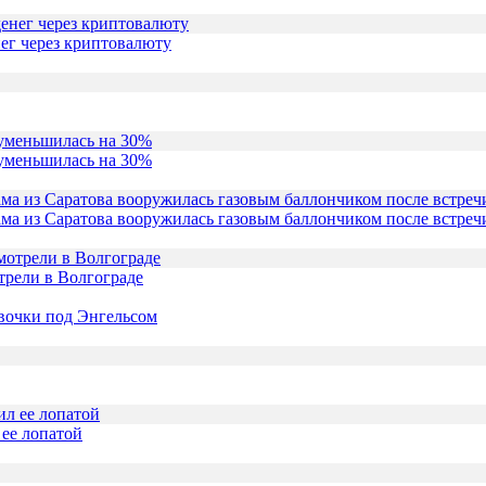
ег через криптовалюту
 уменьшилась на 30%
ама из Саратова вооружилась газовым баллончиком после встреч
трели в Волгограде
евочки под Энгельсом
ее лопатой