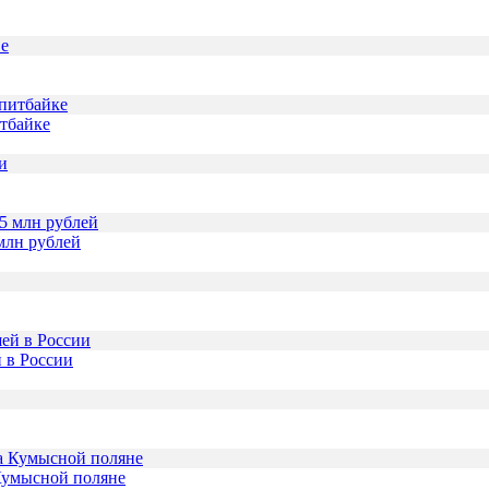
итбайке
млн рублей
 в России
Кумысной поляне