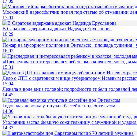
17:09
Московский наркосбытчик попал под статью об отмывании ден
17:01
В Саратове задержана адвокат Надежда Ерусланова
16:29
Пожар на мусорном полигоне в Энгельсе: «площадь тушения»
16:02
«Преследовал и интересовался ребенком в коляске»: молодая м
15:31
Дело о ДТП с саратовским вице-губернатором Исаевым рассмо
15:04
Лежала в воде вниз головой: подробности гибели годовалой д
14:45
Годовалая девочка утонула в бассейне под Энгельсом
14:36
Уголовник застал бывшую сожительницу с мужчиной и ударил 
14:33