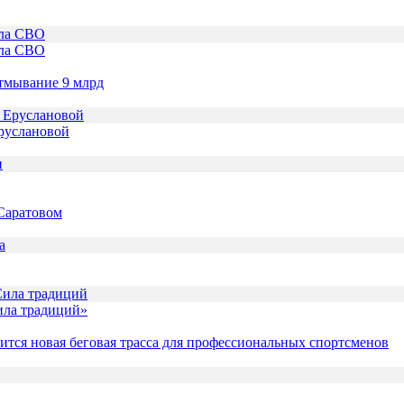
ала СВО
отмывание 9 млрд
Еруслановой
 Саратовом
Сила традиций»
тся новая беговая трасса для профессиональных спортсменов