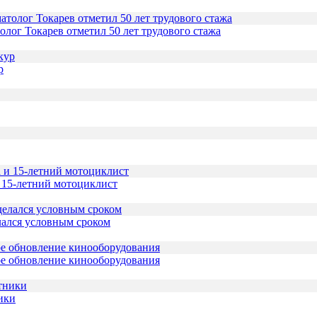
толог Токарев отметил 50 лет трудового стажа
р
и 15-летний мотоциклист
лался условным сроком
ое обновление кинооборудования
ики