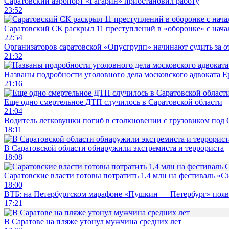
Саратовский аэропорт «Гагарин» приостановил работу
23:52
Саратовский СК раскрыл 11 преступлений в «оборонке» с нач
22:54
Организаторов саратовской «Опусгрупп» начинают судить за 
21:32
Названы подробности уголовного дела московского адвоката 
21:16
Еще одно смертельное ДТП случилось в Саратовской области
21:04
Водитель легковушки погиб в столкновении с грузовиком под
18:11
В Саратовской области обнаружили экстремиста и террориста
18:08
Саратовские власти готовы потратить 1,4 млн на фестиваль «
18:00
ВТБ: на Петербургском марафоне «Пушкин — Петербург» появи
17:21
В Саратове на пляже утонул мужчина средних лет