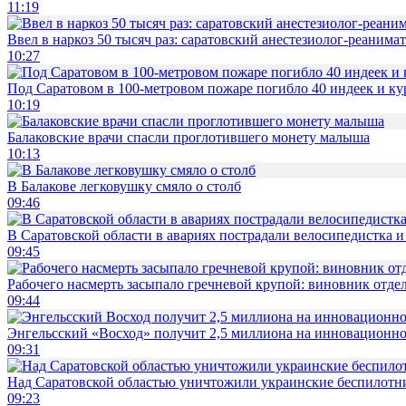
11:19
Ввел в наркоз 50 тысяч раз: саратовский анестезиолог-реанима
10:27
Под Саратовом в 100-метровом пожаре погибло 40 индеек и ку
10:19
Балаковские врачи спасли проглотившего монету малыша
10:13
В Балакове легковушку смяло о столб
09:46
В Саратовской области в авариях пострадали велосипедистка 
09:45
Рабочего насмерть засыпало гречневой крупой: виновник отде
09:44
Энгельсский «Восход» получит 2,5 миллиона на инновационн
09:31
Над Саратовской областью уничтожили украинские беспилотн
09:23