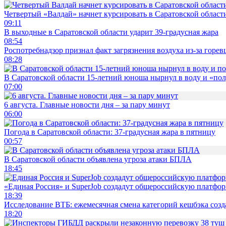
Четвертый «Валдай» начнет курсировать в Саратовской области
09:11
В выходные в Саратовской области ударит 39-градусная жара
08:54
Роспотребнадзор признал факт загрязнения воздуха из-за горев
08:28
В Саратовской области 15-летний юноша нырнул в воду и «по
07:00
6 августа. Главные новости дня – за пару минут
06:00
Погода в Саратовской области: 37-градусная жара в пятницу
00:57
В Саратовской области объявлена угроза атаки БПЛА
18:45
«Единая Россия» и SuperJob создадут общероссийскую платфор
18:39
Исследование ВТБ: ежемесячная смена категорий кешбэка созд
18:20