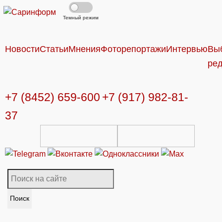
Темный режим
Новости
Статьи
Мнения
Фоторепортажи
Интервью
Вы
ре
+7 (8452) 659-600
+7 (917) 982-81-
37
Поиск