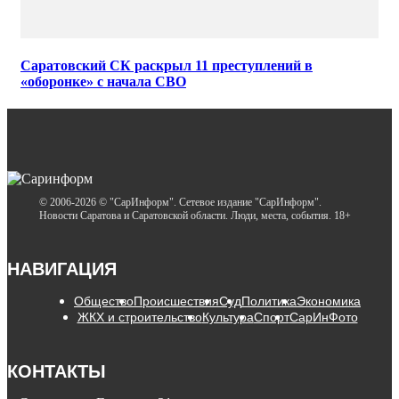
Саратовский СК раскрыл 11 преступлений в
«оборонке» с начала СВО
© 2006-2026 © "СарИнформ". Сетевое издание "СарИнформ".
Новости Саратова и Саратовской области. Люди, места, события. 18+
НАВИГАЦИЯ
Общество
Происшествия
Суд
Политика
Экономика
ЖКХ и строительство
Культура
Спорт
СарИнФото
КОНТАКТЫ