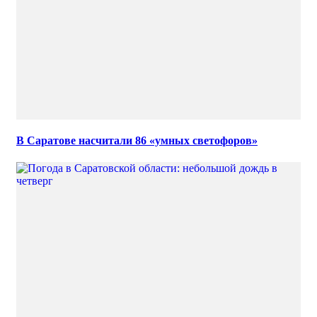
В Саратове насчитали 86 «умных светофоров»