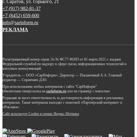
г. Саратов, ул. Горького, 21
+7 (917) 982-81-37
+7 (8452) 659-600
info@sarinform.ru
РЕКЛАМА
Регистрационный номер серия Эл № ФС77-80393 от 01 марта 2021 г. выдано
Федеральной службой по надзору в сфере связи, информационных технологий и
массовых коммуникаций.
Учредитель — ООО «СарИнформ». Директор — Письменный А.А. Главный
редактор — Спринчанэ Д.Ю.
При использовании любых материалов с сайта "СарИнформ"
обязательна гиперссылка на
sarinform.ru
или на страницу с новостью.
Редакция не несет ответственность за достоверность информации в рекламных
материалах. Такие материалы выходят с пометкой «Партнёрский материал» и
«Реклама».
Сайт использует Cookie и сервиc Яндекс.Метрика