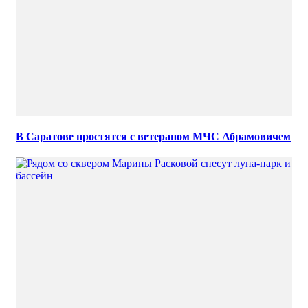
В Саратове простятся с ветераном МЧС Абрамовичем