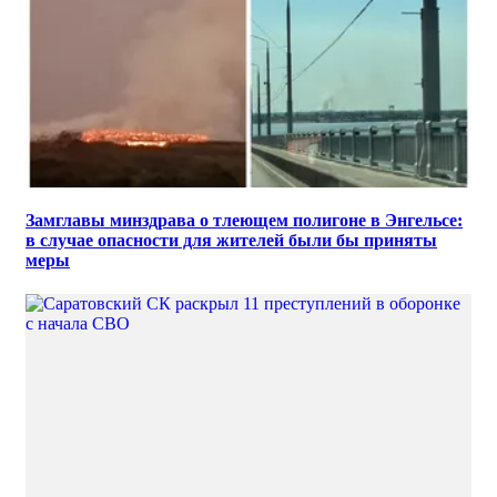
Замглавы минздрава о тлеющем полигоне в Энгельсе:
в случае опасности для жителей были бы приняты
меры