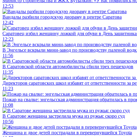
Министр строительства и ЖКХ Бутылкин: «У нас появились но
12:53
Вандалы разбили городскую диораму в центре Саратова
12:42
Саратовец избил женщину ложкой для обуви в День защитника
12:23
В Энгельсе вскрыли мини-завод по производству паленой водк
11:56
В Саратовской области автомобилисты сбили трех пешеходов
11:35
Директоров саратовских школ избавят от ответственности за р
11:23
Пожар на свалке: энгельсская администрация обратилась в про
11:08
В Саратове женщина застрелила мужа из ружья: скоро суд
10:56
Женщина и двое детей пострадали в перевернувшейся Toyota