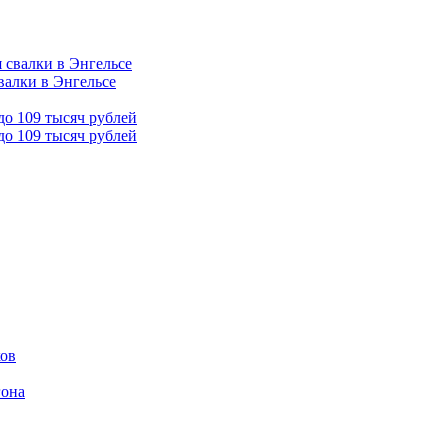
валки в Энгельсе
до 109 тысяч рублей
ков
гона