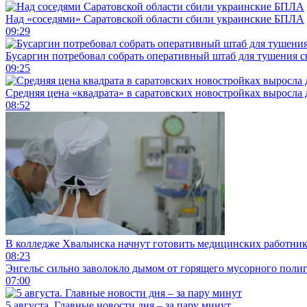
Над «соседями» Саратовской области сбили украинские БПЛА
09:29
Бусаргин потребовал собрать оперативный штаб для тушения с
09:25
Средняя цена «квадрата» в саратовских новостройках выросла 
08:52
В колледже Хвалынска начнут готовить медицинских работни
08:23
Энгельс сильно заволокло дымом от горящего мусорного поли
07:00
5 августа. Главные новости дня – за пару минут