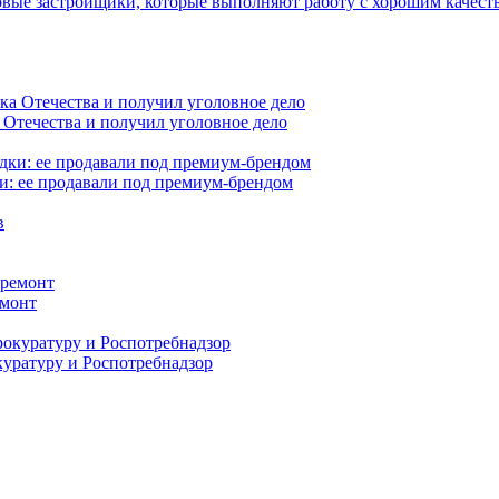
вые застройщики, которые выполняют работу с хорошим качест
 Отечества и получил уголовное дело
и: ее продавали под премиум-брендом
емонт
куратуру и Роспотребнадзор