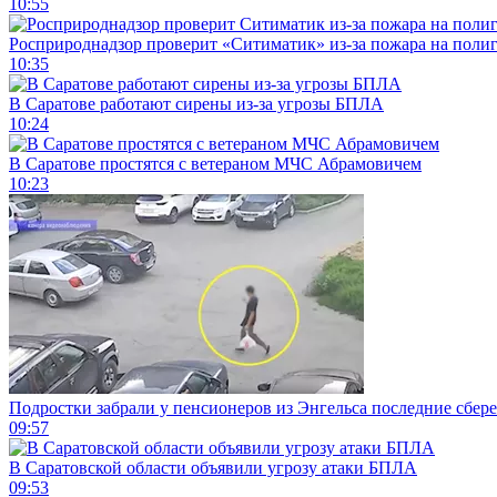
10:55
Росприроднадзор проверит «Ситиматик» из-за пожара на поли
10:35
В Саратове работают сирены из-за угрозы БПЛА
10:24
В Саратове простятся с ветераном МЧС Абрамовичем
10:23
Подростки забрали у пенсионеров из Энгельса последние сбер
09:57
В Саратовской области объявили угрозу атаки БПЛА
09:53