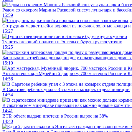
Рядом со сквером Марины Расковой снесут луна-парк и бассей
15:59
Сотрудник маркетплейса воровал из посылок золотые кольца и 
15:27
Тушить тлеющий полигон в Энгельсе будут круглосуточно
15:25
Бастрыкин затребовал доклад по делу о разрушающемся доме в
15:10
Арт-мастерская, «Музейный дворик», 700 мастеров России и Ка
14:56
В Саратове ребенок упал с 3 этажа на козырек отдела полиции
14:54
В саратовском минздраве призвали как можно дольше кормить
14:41
ВТБ: объем выдачи ипотеки в России вырос на 38%
14:40
Едкий дым от свалки в Энгельсе: граждан призвали реже выхо