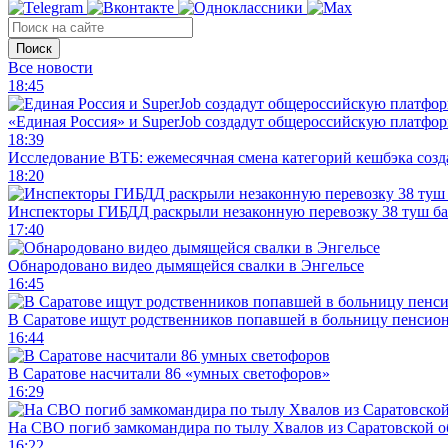
Поиск
Все новости
18:45
«Единая Россия» и SuperJob создадут общероссийскую платфор
18:39
Исследование ВТБ: ежемесячная смена категорий кешбэка созд
18:20
Инспекторы ГИБДД раскрыли незаконную перевозку 38 туш б
17:40
Обнародовано видео дымящейся свалки в Энгельсе
16:45
В Саратове ищут родственников попавшей в больницу пенсио
16:44
В Саратове насчитали 86 «умных светофоров»
16:29
На СВО погиб замкомандира по тылу Хвалов из Саратовской о
16:22