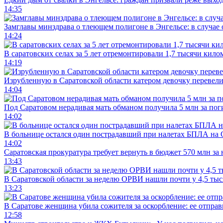
14:35
Замглавы минздрава о тлеющем полигоне в Энгельсе: в случае
14:24
В саратовских селах за 5 лет отремонтировали 1,7 тысячи кило
14:19
Изрубленную в Саратовской области катером девочку перевели
14:04
Под Саратовом нерадивая мать обманом получила 5 млн за по
14:02
В больнице остался один пострадавший при налетах БПЛА на 
14:02
Саратовская прокуратура требует вернуть в бюджет 570 млн за
13:43
В Саратовской области за неделю ОРВИ нашли почти у 4,5 ты
13:23
В Саратове женщина убила сожителя за оскорбление: ее отправ
12:58