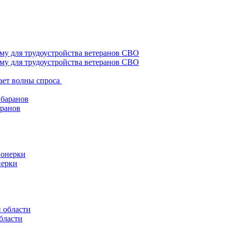
му для трудоустройства ветеранов СВО
ает волны спроса
аранов
нерки
бласти