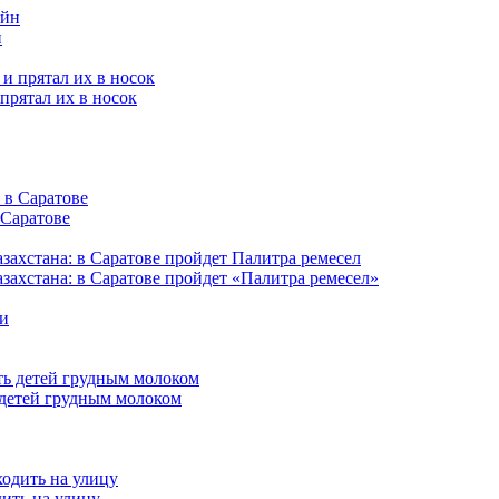
н
прятал их в носок
 Саратове
захстана: в Саратове пройдет «Палитра ремесел»
 детей грудным молоком
дить на улицу