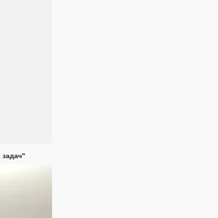
 задач"