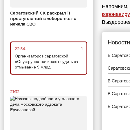
Напомним, 
Саратовский СК раскрыл 11
коронавиру
преступлений в «оборонке» с
Выздоровели
начала СВО
Новости
22:54
В Саратовс
Организаторов саратовской
«Опусгрупп» начинают судить за
отмывание 9 млрд
Саратовск
В Саратов
21:32
В Саратовс
В Саратов