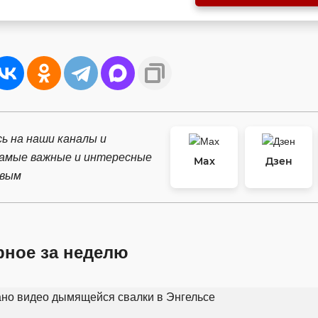
ь на наши каналы и
самые важные и интересные
Max
Дзен
рвым
рное за неделю