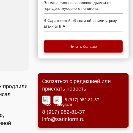
Энгельс сильно заволокло дымом от
горящего мусорного полигона
В Саратовской области объявили угрозу
атаки БПЛА
Читать больше
Связаться с редакцией или
ек продлили
прислать новость
исал
8 (917) 982-81-37
8 (917) 982-81-37
о,
info@sarinform.ru
яной