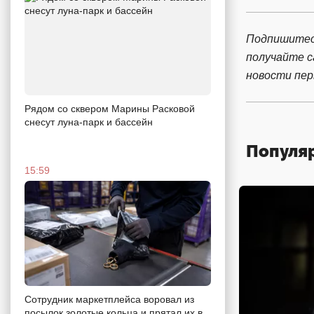
Подпишитес
получайте 
новости пе
Рядом со сквером Марины Расковой
снесут луна-парк и бассейн
Популя
15:59
Сотрудник маркетплейса воровал из
посылок золотые кольца и прятал их в