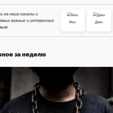
ь на наши каналы и
самые важные и интересные
Max
Дзен
рвым
рное за неделю