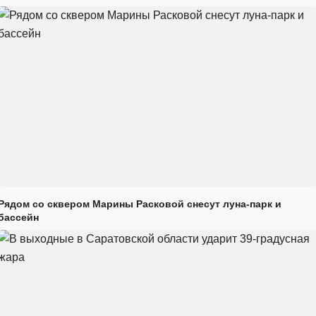
Рядом со сквером Марины Расковой снесут луна-парк и
бассейн