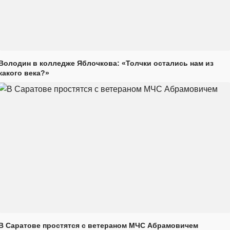
Володин в колледже Яблочкова: «Толчки остались нам из
какого века?»
В Саратове простятся с ветераном МЧС Абрамовичем