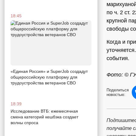
марихуаной
по ч. 2 ст.
18:45
крупной па
свободы со
Когда и при
уточняется
события.
«Единая Россия» и SuperJob создадут
Фото: © Г
общероссийскую платформу для
трудоустройства ветеранов СВО
Поделиться
новостью:
18:39
Исследование ВТБ: ежемесячная
смена категорий кешбэка создает
Подпишитес
волны спроса
получайте 