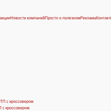
акции
Новости компаний
Просто о полезном
Реклама
Контак
П с кроссовером