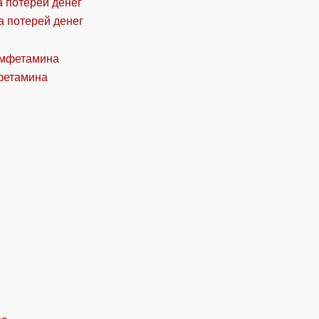
а потерей денег
фетамина