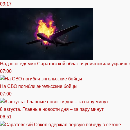
09:17
Над «соседями» Саратовской области уничтожили украинс
07:00
На СВО погибли энгельсские бойцы
07:00
8 августа. Главные новости дня – за пару минут
06:51