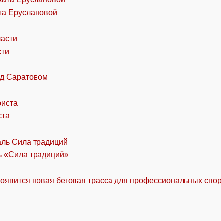
та Еруслановой
сти
од Саратовом
ста
ль «Сила традиций»
оявится новая беговая трасса для профессиональных спо