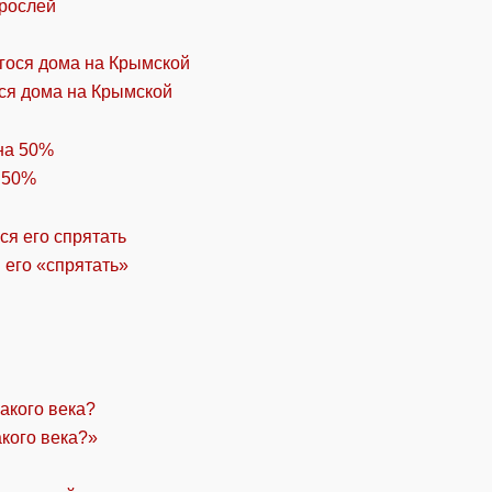
орослей
ся дома на Крымской
 50%
 его «спрятать»
акого века?»