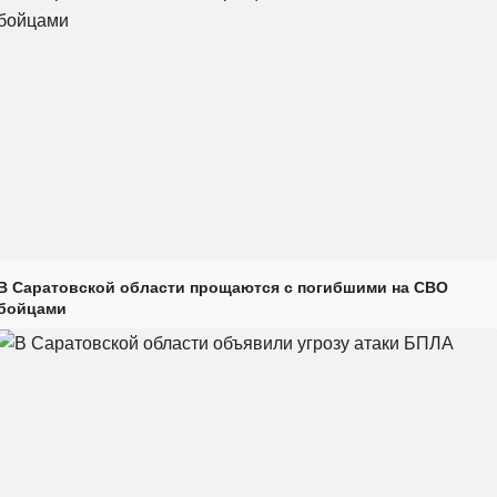
В Саратовской области прощаются с погибшими на СВО
бойцами