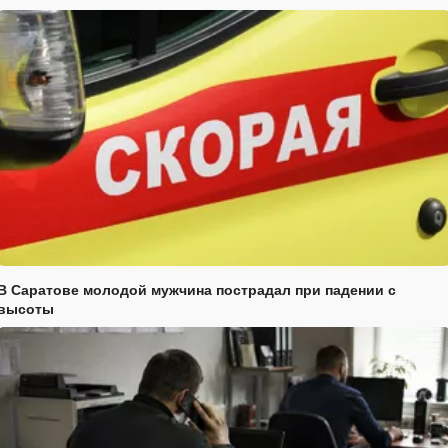
В Саратове молодой мужчина пострадал при падении с
высоты