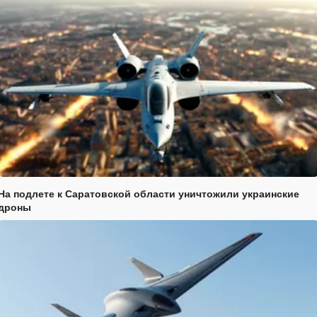
На подлете к Саратовской области уничтожили украинские
дроны