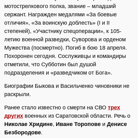
мотострелкового полка, звание – младший
сержант. Награжден медалями «За боевые
отличия», «За воинскую доблесть» (I и II
степеней), «Участнику спецоперации», к 105-
летию военной разведки, Суворова и орденом
Мужества (посмертно). Погиб в бою 18 апреля.
Похоронен сегодня. Сослуживцы и командиры
отметили, что Субботин был душой
подразделения и «разведчиком от Бога».
Биографии Быкова и Васильченко чиновники не
раскрыли.
Ранее стало известно о смерти на СВО
трех
других
военных из Саратовской области. Речь о
Николае Хридине
,
Иване Торопове
и
Денисе
Безбородове
.