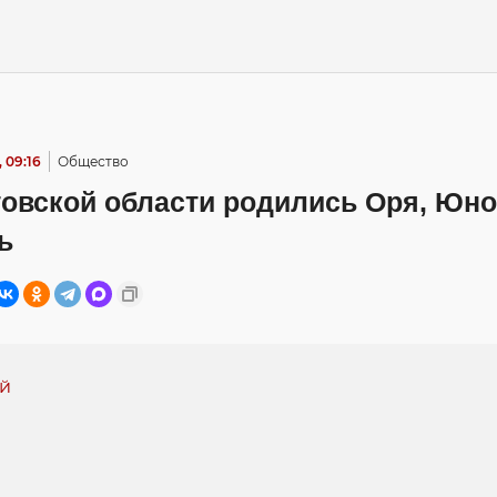
 09:16
Общество
товской области родились Оря, Юно
ь