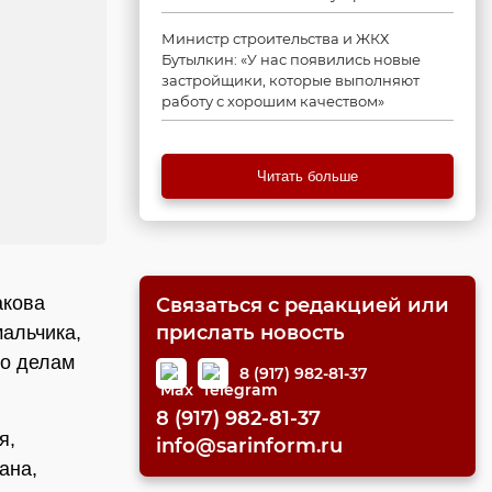
Министр строительства и ЖКХ
Бутылкин: «У нас появились новые
застройщики, которые выполняют
работу с хорошим качеством»
Читать больше
акова
Связаться с редакцией или
прислать новость
мальчика,
по делам
8 (917) 982-81-37
8 (917) 982-81-37
я,
info@sarinform.ru
ана,