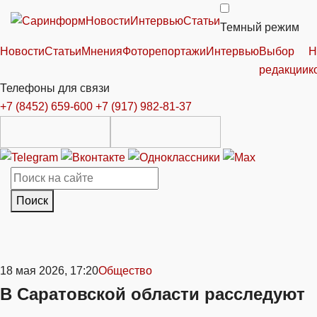
Новости
Интервью
Статьи
Темный режим
Новости
Статьи
Мнения
Фоторепортажи
Интервью
Выбор
Н
редакции
к
Телефоны для связи
+7 (8452) 659-600
+7 (917) 982-81-37
Поиск
18 мая 2026, 17:20
Общество
В Саратовской области расследуют