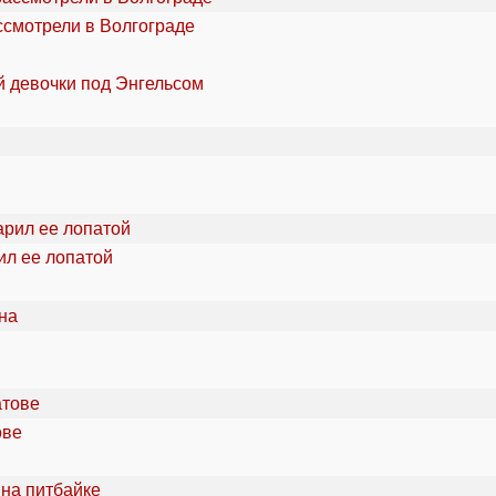
ссмотрели в Волгограде
й девочки под Энгельсом
ил ее лопатой
ове