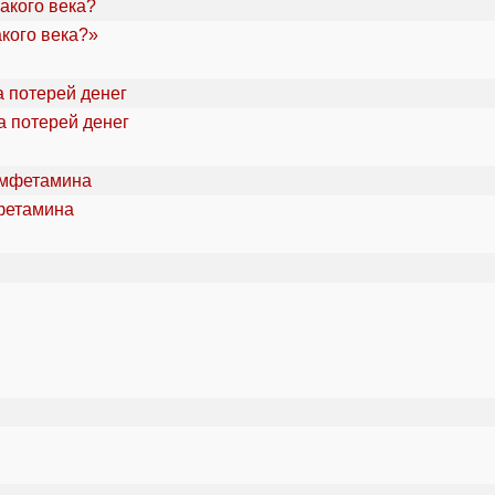
акого века?»
а потерей денег
фетамина