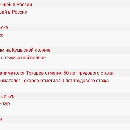
шей в России
ке
 на Кумысной поляне
ниматолог Токарев отметил 50 лет трудового стажа
и кур