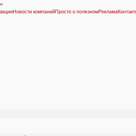
им
акции
Новости компаний
Просто о полезном
Реклама
Контак