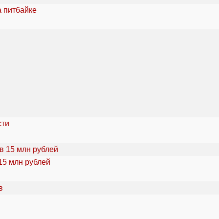
а питбайке
сти
15 млн рублей