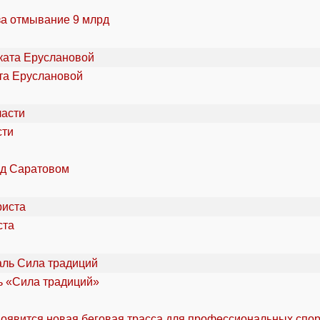
за отмывание 9 млрд
та Еруслановой
сти
од Саратовом
ста
ль «Сила традиций»
оявится новая беговая трасса для профессиональных спо