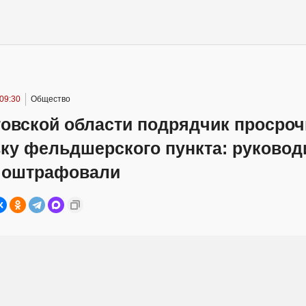
09:30
Общество
товской области подрядчик просро
вку фельдшерского пункта: руковод
оштрафовали