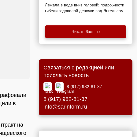
Лежала в воде вниз головой: подробности
гибели годовалой девочки под Энгельсом
Читать больше
Связаться с редакцией или
прислать новость
8 (917) 982-81-37
трафовали
8 (917) 982-81-37
щили в
info@sarinform.ru
нтракт на
тищевского