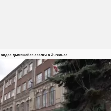
 видео дымящейся свалки в Энгельсе