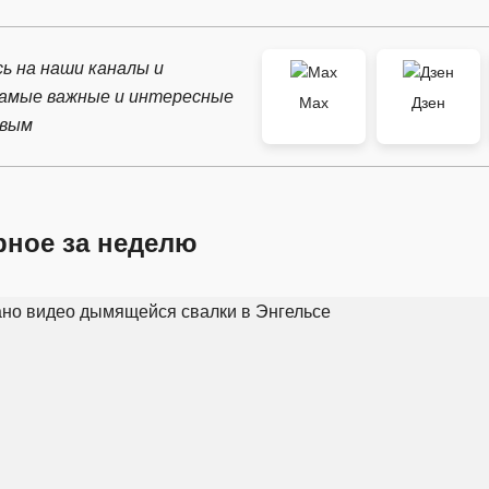
ь на наши каналы и
самые важные и интересные
Max
Дзен
рвым
рное за неделю