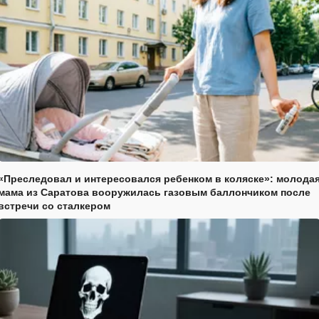
«Преследовал и интересовался ребенком в коляске»: молода
мама из Саратова вооружилась газовым баллончиком после
встречи со сталкером