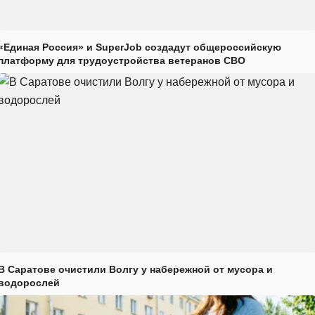
«Единая Россия» и SuperJob создадут общероссийскую
платформу для трудоустройства ветеранов СВО
В Саратове очистили Волгу у набережной от мусора и
водорослей