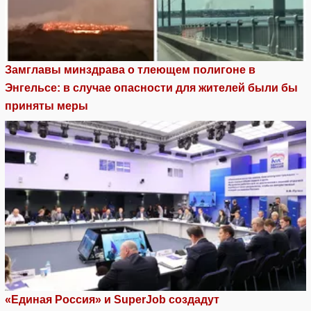
Замглавы минздрава о тлеющем полигоне в
Энгельсе: в случае опасности для жителей были бы
приняты меры
«Единая Россия» и SuperJob создадут