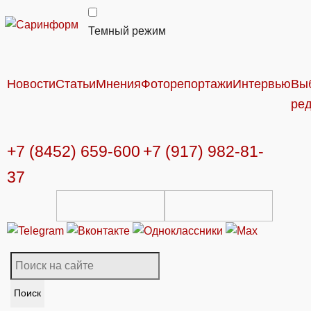
Темный режим
Новости
Статьи
Мнения
Фоторепортажи
Интервью
Вы
ре
+7 (8452) 659-600
+7 (917) 982-81-
37
Поиск