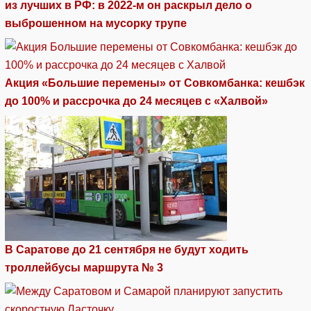
из лучших в РФ: в 2022-м он раскрыл дело о
выброшенном на мусорку трупе
Акция «Большие перемены» от Совкомбанка: кешбэк
до 100% и рассрочка до 24 месяцев с «Халвой»
В Саратове до 21 сентября не будут ходить
троллейбусы маршрута № 3