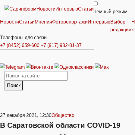
Новости
Интервью
Статьи
Темный режим
Новости
Статьи
Мнения
Фоторепортажи
Интервью
Выбор
Н
редакции
к
Телефоны для связи
+7 (8452) 659-600
+7 (917) 982-81-37
Поиск
27 декабря 2021, 12:30
Общество
В Саратовской области COVID-19