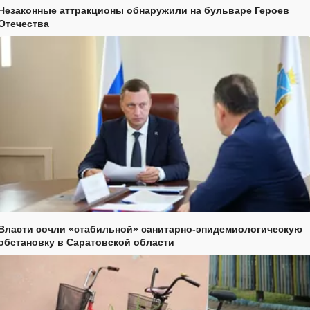
Незаконные аттракционы обнаружили на бульваре Героев
Отечества
Власти сочли «стабильной» санитарно-эпидемиологическую
обстановку в Саратовской области