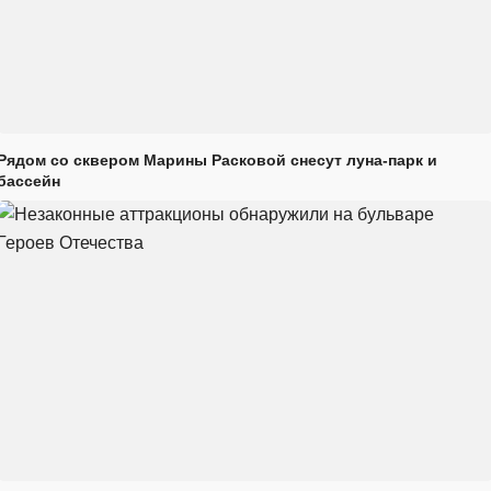
Рядом со сквером Марины Расковой снесут луна-парк и
бассейн