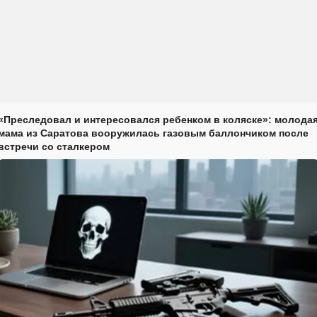
«Преследовал и интересовался ребенком в коляске»: молода
мама из Саратова вооружилась газовым баллончиком после
встречи со сталкером