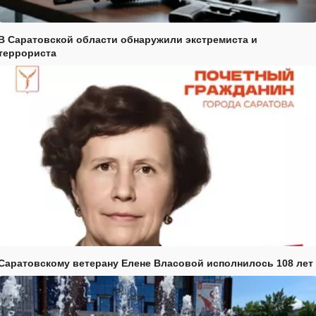
В Саратовской области обнаружили экстремиста и
террориста
Саратовскому ветерану Елене Власовой исполнилось 108 лет