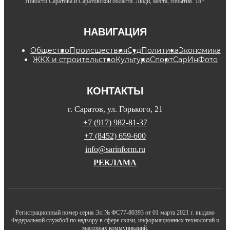
Новости Саратова и Саратовской области. Люди, места, события. 18+
НАВИГАЦИЯ
Общество
Происшествия
Суд
Политика
Экономика
ЖКХ и строительство
Культура
Спорт
СарИнФото
КОНТАКТЫ
г. Саратов, ул. Горького, 21
+7 (917) 982-81-37
+7 (8452) 659-600
info@sarinform.ru
РЕКЛАМА
Регистрационный номер серия Эл № ФС77-80393 от 01 марта 2021 г. выдано
Федеральной службой по надзору в сфере связи, информационных технологий и
массовых коммуникаций.