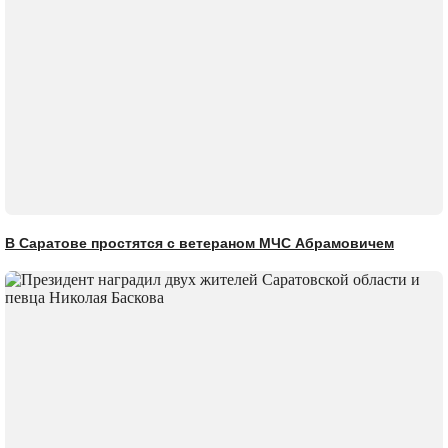
В Саратове простятся с ветераном МЧС Абрамовичем